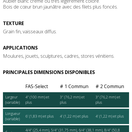
Aubier blanc crème ou très légèrement coloré.
Bois de cœur brun jaunâtre avec des filets plus foncés.
TEXTURE
Grain fin, vaisseaux diffus.
APPLICATIONS
Moulures, jouets, sculptures, cadres, stores vénitiens.
PRINCIPALES DIMENSIONS DISPONIBLES
FAS-Select
# 1 Commun
# 2 Commun
Largeur
4″ (100 mm) et
3″ (76,2 mm) et
3″ (76,2 mm) et
(variable)
plus
plus
plus
Longueur
6′ (1,83 m) et plus
4′ (1,22 m) et plus
4′ (1,22 m) et plus
(variable)
4/4″ (25,4 mm), 5/4″ (31,75 mm), 6/4″ (38,1 mm), 8/4″ (50,8