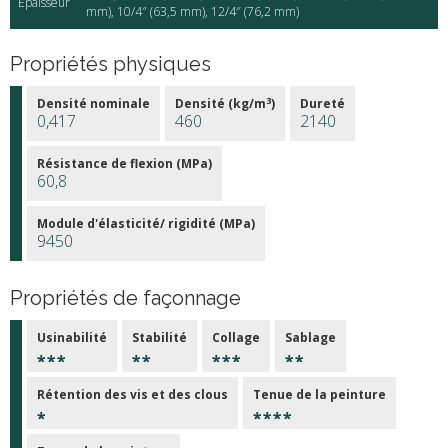
Épaisseur
mm), 10/4″ (63,5 mm), 12/4″ (76,2 mm)
Propriétés physiques
3
Densité nominale
Densité (kg/m
)
Dureté
0,417
460
2140
Résistance de flexion (MPa)
60,8
Module d'élasticité/ rigidité (MPa)
9450
Propriétés de façonnage
Usinabilité
Stabilité
Collage
Sablage
Rétention des vis et des clous
Tenue de la peinture