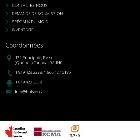
CONTACTEZ-NOUS
DEMANDE DE SOUMISSION
SPÉCIAUX DU MOIS
INVENTAIRE
Coordonnées
131 Principale, Fassett
(Québec) Canada J0V 1H0
1 819 423 2338
,
1 866 427 5185
1 819 423 2338
info@boisdv.ca